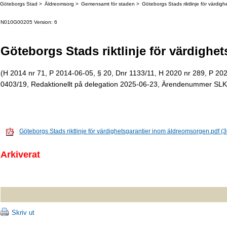
Göteborgs Stad
Äldreomsorg
Gemensamt för staden
Göteborgs Stads riktlinje för värdigh
N010G00205 Version: 6
Göteborgs Stads riktlinje för värdigh
(H 2014 nr 71, P 2014-06-05, § 20, Dnr 1133/11, H 2020 nr 289, P 202
0403/19, Redaktionellt på delegation 2025-06-23, Ärendenummer SL
Göteborgs Stads riktlinje för värdighetsgarantier inom äldreomsorgen.pdf (
Arkiverat
Skriv ut