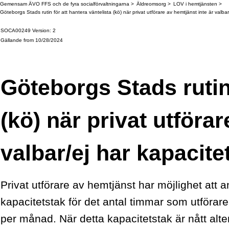
Gemensam ÄVO FFS och de fyra socialförvaltningarna
Äldreomsorg
LOV i hemtjänsten
Göteborgs Stads rutin för att hantera väntelista (kö) när privat utförare av hemtjänst inte är valbar
SOCA00249 Version: 2
Gällande from 10/28/2024
Göteborgs Stads rutin 
(kö) när privat utföra
valbar/ej har kapacite
Privat utförare av hemtjänst har möjlighet att a
kapacitetstak för det antal timmar som utförare
per månad. När detta kapacitetstak är nått alter