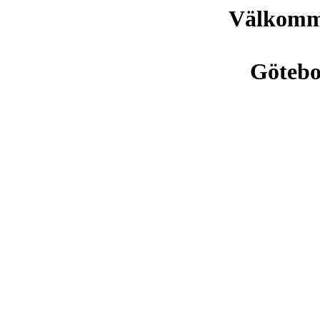
Välkomme
Göteb